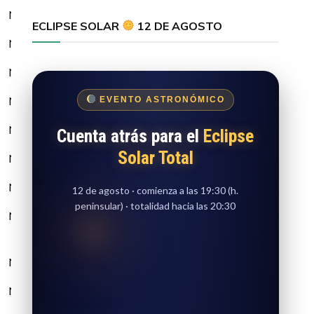
NULL
NULL
NULL
ECLIPSE SOLAR
12 DE AGOSTO
NULL
NULL
NULL
NULL
NULL
NULL
NULL
NULL
NULL
EVENTO ASTRONÓMICO
NULL
NULL
NULL
Cuenta atrás para el
Eclipse
Solar Total
NULL
NULL
NULL
NULL
NULL
NULL
12 de agosto · comienza a las 19:30 (h.
peninsular) · totalidad hacia las 20:30
NULL
NULL
NULL
NULL
NULL
NULL
NULL
NULL
NULL