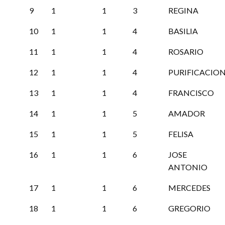
9
1
1
3
REGINA
10
1
1
4
BASILIA
11
1
1
4
ROSARIO
12
1
1
4
PURIFICACIO
13
1
1
4
FRANCISCO
14
1
1
5
AMADOR
15
1
1
5
FELISA
16
1
1
6
JOSE
ANTONIO
17
1
1
6
MERCEDES
18
1
1
6
GREGORIO