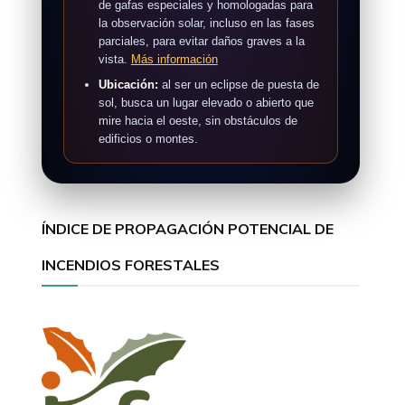
de gafas especiales y homologadas para
la observación solar, incluso en las fases
parciales, para evitar daños graves a la
vista.
Más información
Ubicación:
al ser un eclipse de puesta de
sol, busca un lugar elevado o abierto que
mire hacia el oeste, sin obstáculos de
edificios o montes.
ÍNDICE DE PROPAGACIÓN POTENCIAL DE
INCENDIOS FORESTALES