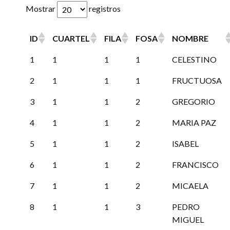
Mostrar
registros
ID
CUARTEL
FILA
FOSA
NOMBRE
ID
CUARTEL
FILA
FOSA
NOMBRE
1
1
1
1
CELESTINO
2
1
1
1
FRUCTUOSA
3
1
1
2
GREGORIO
4
1
1
2
MARIA PAZ
5
1
1
2
ISABEL
6
1
1
2
FRANCISCO
7
1
1
2
MICAELA
8
1
1
3
PEDRO
MIGUEL