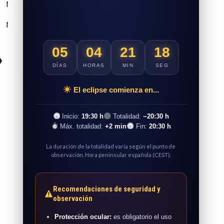
NULL
NULL
NULL
NULL
NULL
NULL
05
04
21
16
❯
DÍAS
HORAS
MIN
SEG
El eclipse comienza en...
Inicio:
19:30 h
Totalidad:
~20:30 h
Máx. totalidad:
+2 min
Fin:
20:30 h
La duración de la totalidad varía según el punto de
observación. Hora peninsular española (CEST).
Recomendaciones de seguridad y
observación
Protección ocular:
es obligatorio el uso