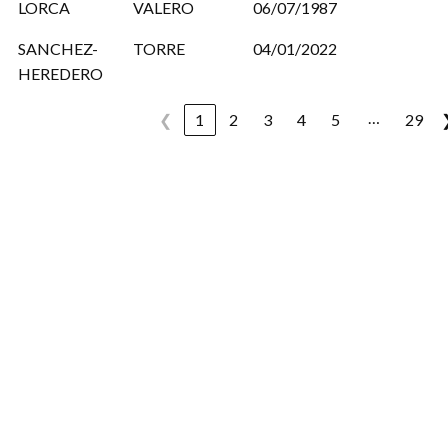
LORCA
VALERO
06/07/1987
SANCHEZ-
TORRE
04/01/2022
HEREDERO
…
❮
1
2
3
4
5
29