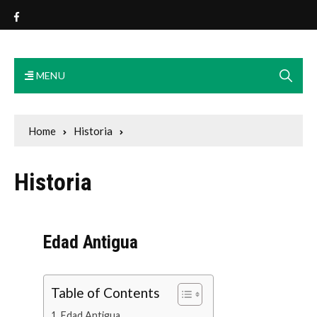
Exmo. Ayuntamiento Osa de
la Vega
MENU
Home
Historia
Historia
Edad Antigua
Table of Contents
Edad Antigua