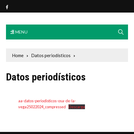
Exmo. Ayuntamiento Osa de
la Vega
MENU
Home
Datos periodísticos
Datos periodísticos
aa-datos-periodisticos-osa-de-la-
vega25022024_compressed
Descarga